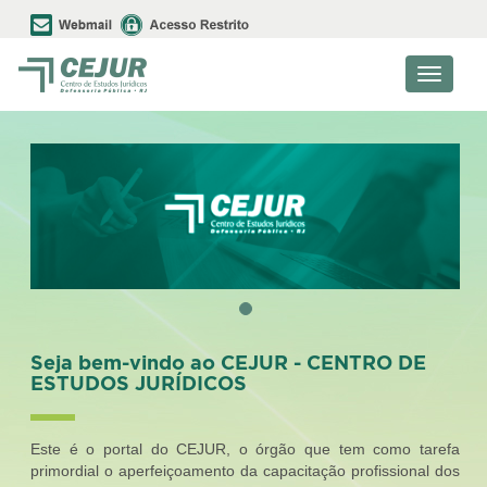
Toggle
navigati
Seja bem-vindo ao CEJUR - CENTRO DE
ESTUDOS JURÍDICOS
Este é o portal do CEJUR, o órgão que tem como tarefa
primordial o aperfeiçoamento da capacitação profissional dos